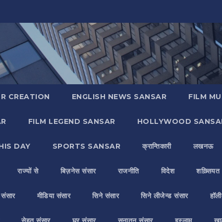
R CREATION
ENGLISH NEWS SANSAR
FILM MU
AR
FILM LEGEND SANSAR
HOLLYWOOD SANSA
HIS DAY
SPORTS SANSAR
क्रान्तिकारी
लखनऊ
राज्यों से
बिज़नेस संसार
राजनीति
विदेश
शख़्सियत
य संसार
मीडिया संसार
सिने संसार
सिने लीजेन्ड संसार
हॉली
सेहत संसार
घर संसार
सनातन संसार
इस्लाम
ख़ा