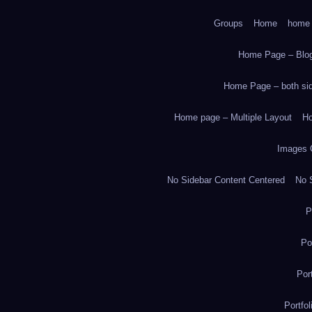
Groups
Home
home
Home Page – Blog
Home Page – both side
Home page – Multiple Layout
Ho
Images 
No Sidebar Content Centered
No S
P
Po
Por
Portfo