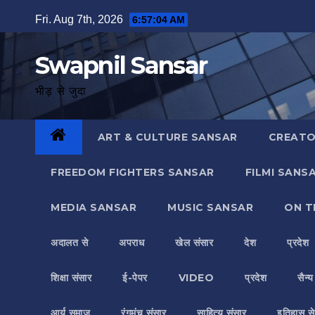
Skip
Fri. Aug 7th, 2026
6:57:04 AM
to
content
Swapnil Sansar
भीड़ से जुदा
ART & CULTURE SANSAR
CREATO
FREEDOM FIGHTERS SANSAR
FILMI SANS
MEDIA SANSAR
MUSIC SANSAR
ON T
अदालत से
अपराध
खेल संसार
देश
प्रदेश
शिक्षा संसार
ई-पेपर
VIDEO
प्रदेश
सैन्
आर्य समाज
रंगमंच संसार
साहित्य संसार
इतिहास से