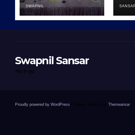
SWAPNIL
SANSA
Swapnil Sansar
भीड़ से जुदा
Proudly powered by WordPress
|
Theme: Newsup by
Themeansar
.