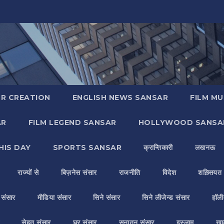
R CREATION
ENGLISH NEWS SANSAR
FILM MU
AR
FILM LEGEND SANSAR
HOLLYWOOD SANSA
HIS DAY
SPORTS SANSAR
क्रान्तिकारी
लखनऊ
राज्यों से
बिज़नेस संसार
राजनीति
विदेश
शख़्सियत
य संसार
मीडिया संसार
सिने संसार
सिने लीजेन्ड संसार
हॉली
सेहत संसार
घर संसार
सनातन संसार
इस्लाम
ख़ा