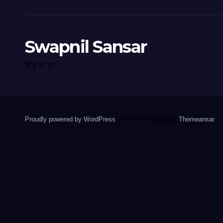
Swapnil Sansar
भीड़ से जुदा
Proudly powered by WordPress
|
Theme: Newsup by
Themeansar
.