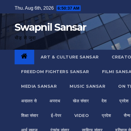
Skip
Thu. Aug 6th, 2026
6:50:37 AM
to
content
Swapnil Sansar
भीड़ से जुदा
ART & CULTURE SANSAR
CREATO
FREEDOM FIGHTERS SANSAR
FILMI SANS
MEDIA SANSAR
MUSIC SANSAR
ON T
अदालत से
अपराध
खेल संसार
देश
प्रदेश
शिक्षा संसार
ई-पेपर
VIDEO
प्रदेश
सैन्
आर्य समाज
रंगमंच संसार
साहित्य संसार
इतिहास से