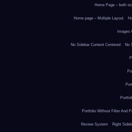
Home Page – both side
Home page – Multiple Layout
Ho
Images 
No Sidebar Content Centered
No S
P
Po
Por
Portfo
Portfolio Without Filter And P
Review System
Right Sideb