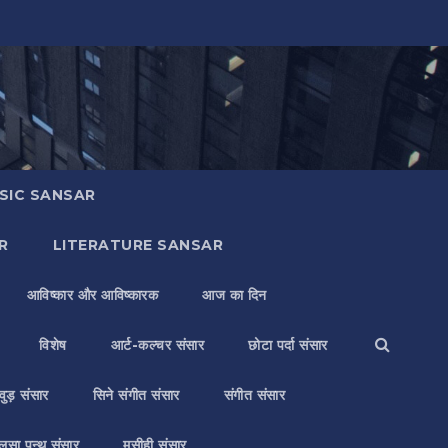
SIC SANSAR
R
LITERATURE SANSAR
आविष्कार और आविष्कारक
आज का दिन
विशेष
आर्ट-कल्चर संसार
छोटा पर्दा संसार
वुड़ संसार
सिने संगीत संसार
संगीत संसार
लसा पन्थ संसार
मसीही संसार