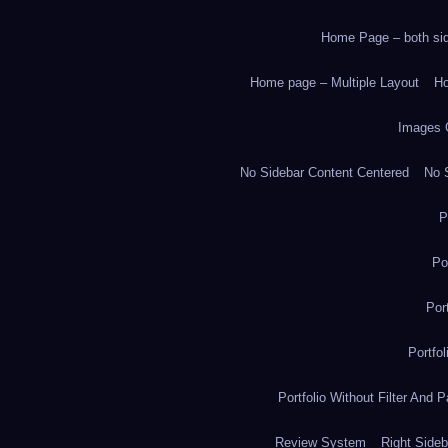
Home Page – both side
Home page – Multiple Layout
Ho
Images 
No Sidebar Content Centered
No S
P
Po
Por
Portfo
Portfolio Without Filter And P
Review System
Right Sideb