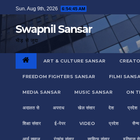
Skip
Sun. Aug 9th, 2026
6:54:45 AM
to
content
Swapnil Sansar
भीड़ से जुदा
ART & CULTURE SANSAR
CREATO
FREEDOM FIGHTERS SANSAR
FILMI SANS
MEDIA SANSAR
MUSIC SANSAR
ON T
अदालत से
अपराध
खेल संसार
देश
प्रदेश
शिक्षा संसार
ई-पेपर
VIDEO
प्रदेश
सैन्
आर्य समाज
रंगमंच संसार
साहित्य संसार
इतिहास से