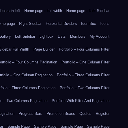
bars in left
Home page – full width
Home page – Left Sidebar
me page – Right Sidebar
Horizontal Dividers
Icon Box
Icons
Gallery
Left Sidebar
Lightbox
Lists
Members
My Account
idebar Full Width
Page Builder
Portfolio – Four Columns Filter
ortfolio – Four Columns Pagination
Portfolio – One Column Filter
rtfolio – One Column Pagination
Portfolio – Three Columns Filter
tfolio – Three Columns Pagination
Portfolio – Two Columns Filter
lio – Two Columns Pagination
Portfolio With Filter And Pagination
agination
Progress Bars
Promotion Boxes
Quotes
Register
ar
Sample Page
Sample Page
Sample Page
Sample Page