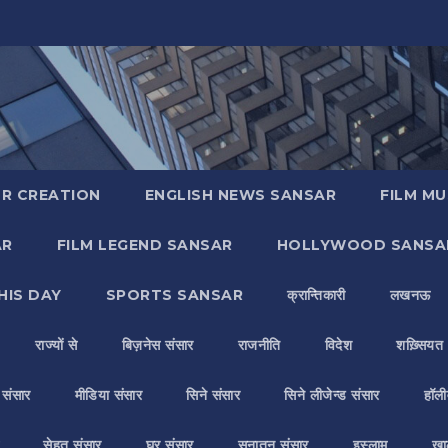
R CREATION
ENGLISH NEWS SANSAR
FILM MU
AR
FILM LEGEND SANSAR
HOLLYWOOD SANSA
HIS DAY
SPORTS SANSAR
क्रान्तिकारी
लखनऊ
राज्यों से
बिज़नेस संसार
राजनीति
विदेश
शख़्सियत
य संसार
मीडिया संसार
सिने संसार
सिने लीजेन्ड संसार
हॉली
सेहत संसार
घर संसार
सनातन संसार
इस्लाम
ख़ा