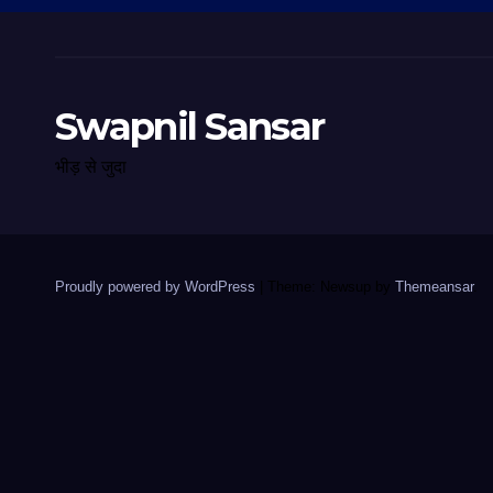
Swapnil Sansar
भीड़ से जुदा
Proudly powered by WordPress
|
Theme: Newsup by
Themeansar
.