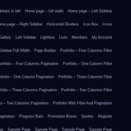
bars in left
Home page – full width
Home page – Left Sidebar
me page – Right Sidebar
Horizontal Dividers
Icon Box
Icons
Gallery
Left Sidebar
Lightbox
Lists
Members
My Account
idebar Full Width
Page Builder
Portfolio – Four Columns Filter
ortfolio – Four Columns Pagination
Portfolio – One Column Filter
rtfolio – One Column Pagination
Portfolio – Three Columns Filter
tfolio – Three Columns Pagination
Portfolio – Two Columns Filter
lio – Two Columns Pagination
Portfolio With Filter And Pagination
agination
Progress Bars
Promotion Boxes
Quotes
Register
ar
Sample Page
Sample Page
Sample Page
Sample Page