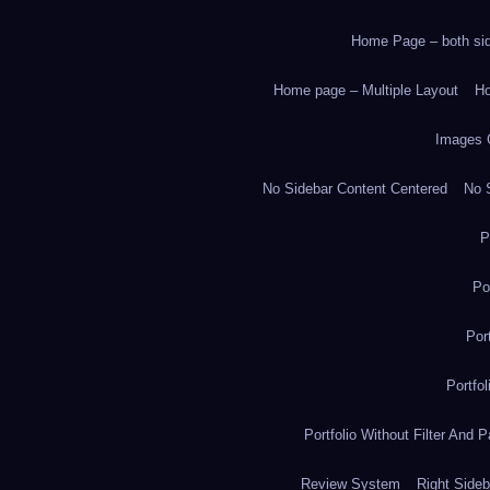
Home Page – both side
Home page – Multiple Layout
Ho
Images 
No Sidebar Content Centered
No S
P
Po
Por
Portfo
Portfolio Without Filter And P
Review System
Right Sideb