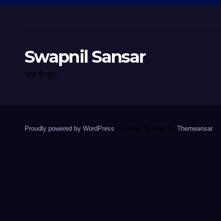
Swapnil Sansar
भीड़ से जुदा
Proudly powered by WordPress
|
Theme: Newsup by
Themeansar
.