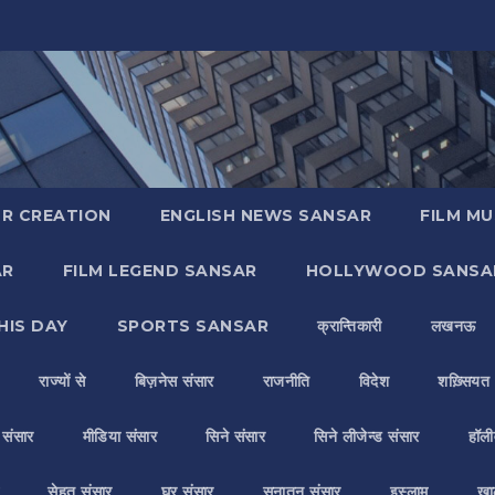
R CREATION
ENGLISH NEWS SANSAR
FILM MU
AR
FILM LEGEND SANSAR
HOLLYWOOD SANSA
HIS DAY
SPORTS SANSAR
क्रान्तिकारी
लखनऊ
राज्यों से
बिज़नेस संसार
राजनीति
विदेश
शख़्सियत
य संसार
मीडिया संसार
सिने संसार
सिने लीजेन्ड संसार
हॉली
सेहत संसार
घर संसार
सनातन संसार
इस्लाम
ख़ा