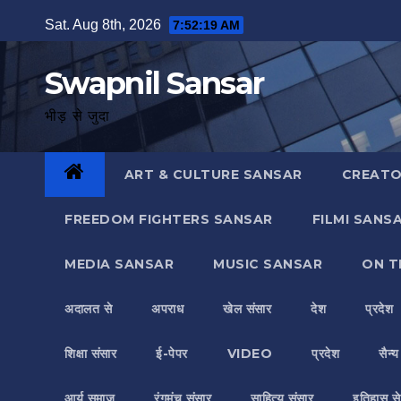
Skip
Sat. Aug 8th, 2026
7:52:20 AM
to
content
Swapnil Sansar
भीड़ से जुदा
ART & CULTURE SANSAR
CREATO
FREEDOM FIGHTERS SANSAR
FILMI SANS
MEDIA SANSAR
MUSIC SANSAR
ON T
अदालत से
अपराध
खेल संसार
देश
प्रदेश
शिक्षा संसार
ई-पेपर
VIDEO
प्रदेश
सैन्
आर्य समाज
रंगमंच संसार
साहित्य संसार
इतिहास से