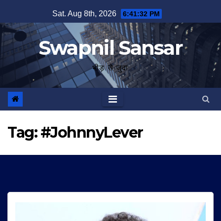
Skip
Sat. Aug 8th, 2026
6:41:32 PM
to
content
Swapnil Sansar
भीड़ से जुदा
Tag:
#JohnnyLever