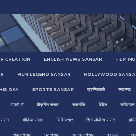
R CREATION
ENGLISH NEWS SANSAR
FILM MU
AR
FILM LEGEND SANSAR
HOLLYWOOD SANSA
HIS DAY
SPORTS SANSAR
क्रान्तिकारी
लखनऊ
राज्यों से
बिज़नेस संसार
राजनीति
विदेश
शख़्सियत
य संसार
मीडिया संसार
सिने संसार
सिने लीजेन्ड संसार
हॉली
सेहत संसार
घर संसार
सनातन संसार
इस्लाम
ख़ा