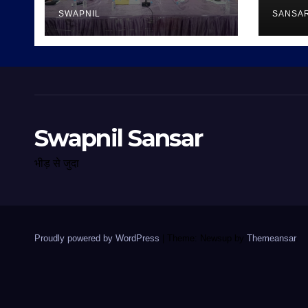
SWAPNIL
SANSA
Swapnil Sansar
भीड़ से जुदा
Proudly powered by WordPress
|
Theme: Newsup by
Themeansar
.