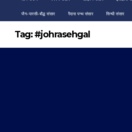
जैन-पारसी-बौद्ध संसार
रैदास पन्थ संसार
सिन्धी संसार
Tag:
#johrasehgal