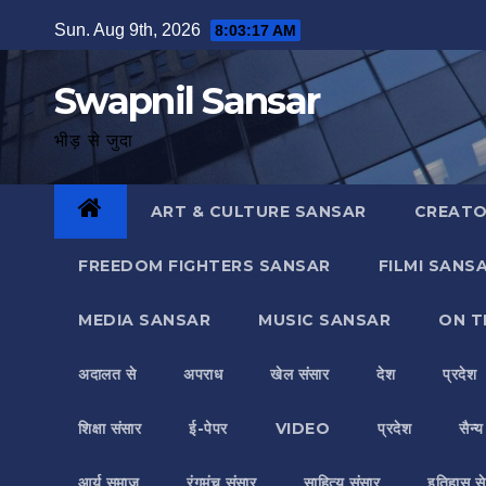
Skip
Sun. Aug 9th, 2026
8:03:17 AM
to
content
Swapnil Sansar
भीड़ से जुदा
ART & CULTURE SANSAR
CREATO
FREEDOM FIGHTERS SANSAR
FILMI SANS
MEDIA SANSAR
MUSIC SANSAR
ON T
अदालत से
अपराध
खेल संसार
देश
प्रदेश
शिक्षा संसार
ई-पेपर
VIDEO
प्रदेश
सैन्
आर्य समाज
रंगमंच संसार
साहित्य संसार
इतिहास से