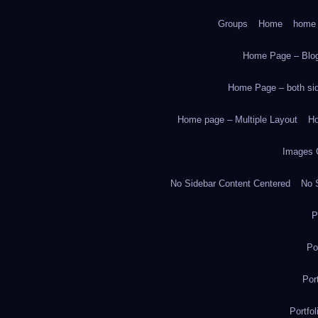
Groups
Home
home
Home Page – Blog
Home Page – both side
Home page – Multiple Layout
Ho
Images 
No Sidebar Content Centered
No S
P
Po
Por
Portfo