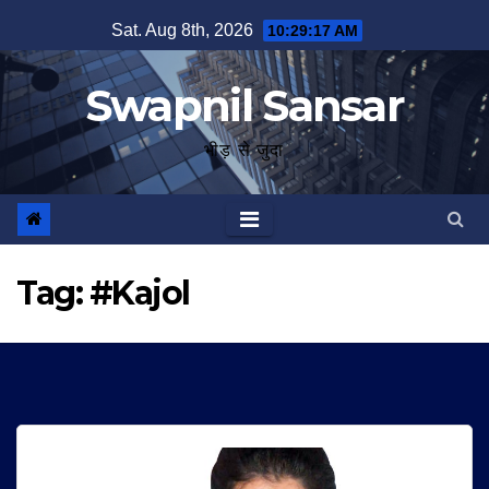
Skip
Sat. Aug 8th, 2026
10:29:17 AM
to
content
Swapnil Sansar
भीड़ से जुदा
Tag:
#Kajol