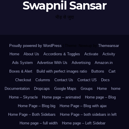
Swapnil Sansar
भीड़ से जुदा
Proudly powered by WordPress
|
Theme: Newsup by
Themeansar
.
Home
About Us
Accordions & Toggles
Activate
Activity
Ads System
Advertise With Us
Advertising
Amazon.in
Boxes & Alert
Build with perfect images ratio
Buttons
Cart
Checkout
Columns
Contact Us
Contact US
Docs
Documentation
Dropcaps
Google Maps
Groups
Home
home
Home – Skyracle
Home page – animated
Home page – Blog
Home Page – Blog big
Home Page – Blog with ajax
Home Page – Both Sidebars
Home Page – both sidebars in left
Home page – full width
Home page – Left Sidebar