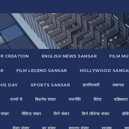
R CREATION
ENGLISH NEWS SANSAR
FILM MU
AR
FILM LEGEND SANSAR
HOLLYWOOD SANSA
HIS DAY
SPORTS SANSAR
क्रान्तिकारी
लखनऊ
राज्यों से
बिज़नेस संसार
राजनीति
विदेश
शख़्सियत
य संसार
मीडिया संसार
सिने संसार
सिने लीजेन्ड संसार
हॉली
सेहत संसार
घर संसार
सनातन संसार
इस्लाम
ख़ा