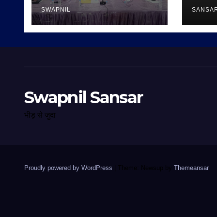
SWAPNIL
SANSA
Swapnil Sansar
भीड़ से जुदा
Proudly powered by WordPress
|
Theme: Newsup by
Themeansar
.