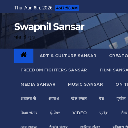
Skip
Thu. Aug 6th, 2026
4:47:58 AM
to
content
Swapnil Sansar
भीड़ से जुदा
ART & CULTURE SANSAR
CREATO
FREEDOM FIGHTERS SANSAR
FILMI SANS
MEDIA SANSAR
MUSIC SANSAR
ON T
अदालत से
अपराध
खेल संसार
देश
प्रदेश
शिक्षा संसार
ई-पेपर
VIDEO
प्रदेश
सैन्
आर्य समाज
रंगमंच संसार
साहित्य संसार
इतिहास से