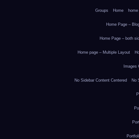
Groups
Home
home
Home Page – Blog
Home Page – both side
Home page – Multiple Layout
Ho
Images 
No Sidebar Content Centered
No S
P
Po
Por
Portfo