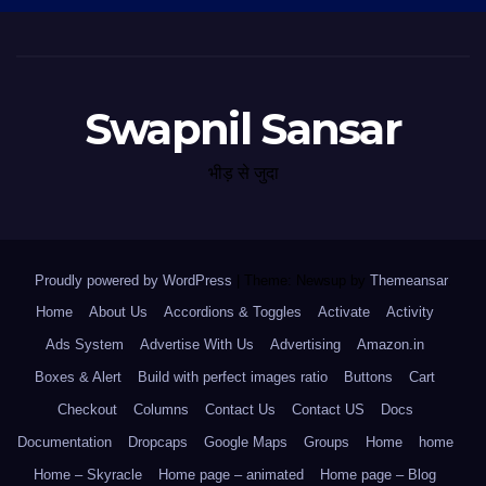
Swapnil Sansar
भीड़ से जुदा
Proudly powered by WordPress
|
Theme: Newsup by
Themeansar
.
Home
About Us
Accordions & Toggles
Activate
Activity
Ads System
Advertise With Us
Advertising
Amazon.in
Boxes & Alert
Build with perfect images ratio
Buttons
Cart
Checkout
Columns
Contact Us
Contact US
Docs
Documentation
Dropcaps
Google Maps
Groups
Home
home
Home – Skyracle
Home page – animated
Home page – Blog