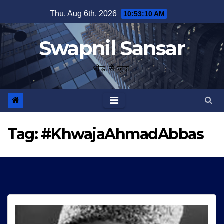
Skip
Thu. Aug 6th, 2026
10:53:11 AM
to
content
Swapnil Sansar
भीड़ से जुदा
Tag:
#KhwajaAhmadAbbas