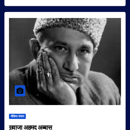
मीडिया संसार
ख़्वाजा अहमद अब्बास