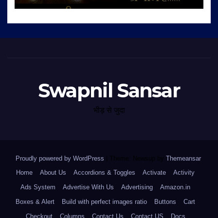
Swapnil Sansar
भीड़ से जुदा
Proudly powered by WordPress
|
Theme: Newsup by
Themeansar
.
Home
About Us
Accordions & Toggles
Activate
Activity
Ads System
Advertise With Us
Advertising
Amazon.in
Boxes & Alert
Build with perfect images ratio
Buttons
Cart
Checkout
Columns
Contact Us
Contact US
Docs