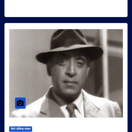
सिने लीजेन्ड संसार