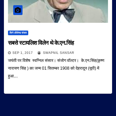
सिने लीजेन्ड संसार
सबसे स्टायलिश विलेन थे के.एन.सिंह
SEP 1, 2017
SWAPNIL SANSAR
जयंती पर विशेष स्वप्निल संसार। संजोग वॉल्टर। के.एन.सिंह(कृष्ण
नारायण सिंह ) का जन्म 01 सितम्बर 1908 को देहरादून (यूपी) में
हुआ…