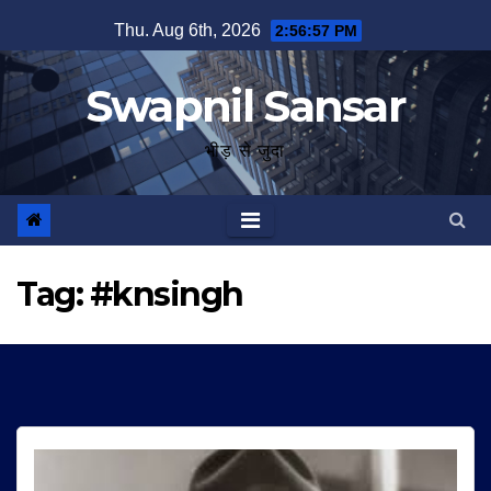
Skip
Thu. Aug 6th, 2026
2:56:58 PM
to
content
Swapnil Sansar
भीड़ से जुदा
Tag:
#knsingh