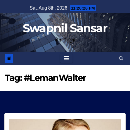
Skip
Sat. Aug 8th, 2026
11:20:29 PM
to
content
Swapnil Sansar
भीड़ से जुदा
Tag:
#LemanWalter