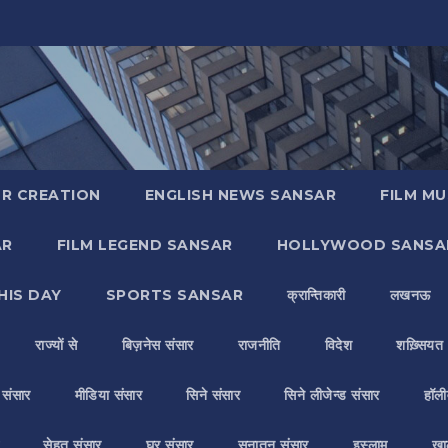
R CREATION
ENGLISH NEWS SANSAR
FILM MU
AR
FILM LEGEND SANSAR
HOLLYWOOD SANSA
HIS DAY
SPORTS SANSAR
क्रान्तिकारी
लखनऊ
राज्यों से
बिज़नेस संसार
राजनीति
विदेश
शख़्सियत
य संसार
मीडिया संसार
सिने संसार
सिने लीजेन्ड संसार
हॉली
सेहत संसार
घर संसार
सनातन संसार
इस्लाम
ख़ा