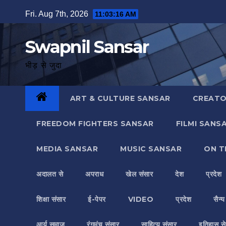
Skip
Fri. Aug 7th, 2026
11:03:16 AM
to
content
Swapnil Sansar
भीड़ से जुदा
ART & CULTURE SANSAR
CREATO
FREEDOM FIGHTERS SANSAR
FILMI SANS
MEDIA SANSAR
MUSIC SANSAR
ON T
अदालत से
अपराध
खेल संसार
देश
प्रदेश
शिक्षा संसार
ई-पेपर
VIDEO
प्रदेश
सैन्
आर्य समाज
रंगमंच संसार
साहित्य संसार
इतिहास से