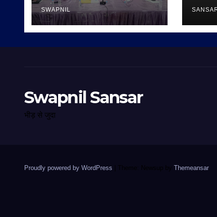
SWAPNIL
SANSA
Swapnil Sansar
भीड़ से जुदा
Proudly powered by WordPress
|
Theme: Newsup by
Themeansar
.