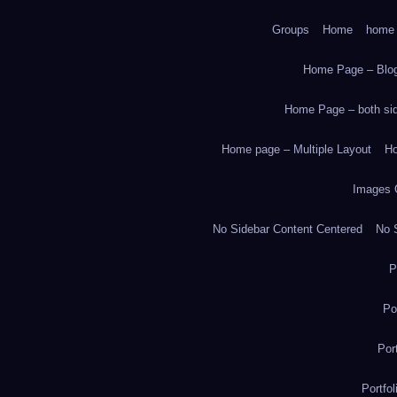
Groups
Home
home
Home Page – Blog
Home Page – both side
Home page – Multiple Layout
Ho
Images 
No Sidebar Content Centered
No S
P
Po
Por
Portfo