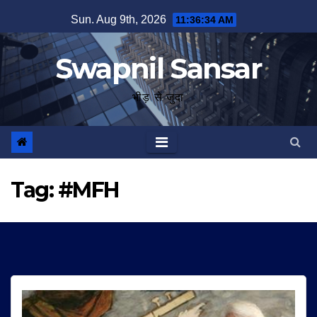
Skip
Sun. Aug 9th, 2026
11:36:35 AM
to
content
Swapnil Sansar
भीड़ से जुदा
Tag:
#MFH