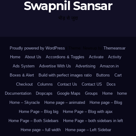
Swapnil Sansar
भीड़ से जुदा
Proudly powered by WordPress
|
Theme: Newsup by
Themeansar
.
Home
About Us
Accordions & Toggles
Activate
Activity
Ads System
Advertise With Us
Advertising
Amazon.in
Boxes & Alert
Build with perfect images ratio
Buttons
Cart
Checkout
Columns
Contact Us
Contact US
Docs
Documentation
Dropcaps
Google Maps
Groups
Home
home
Home – Skyracle
Home page – animated
Home page – Blog
Home Page – Blog big
Home Page – Blog with ajax
Home Page – Both Sidebars
Home Page – both sidebars in left
Home page – full width
Home page – Left Sidebar