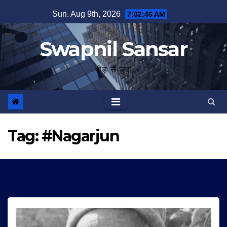
Skip
Sun. Aug 9th, 2026
7:02:47 AM
to
content
Swapnil Sansar
भीड़ से जुदा
Tag:
#Nagarjun