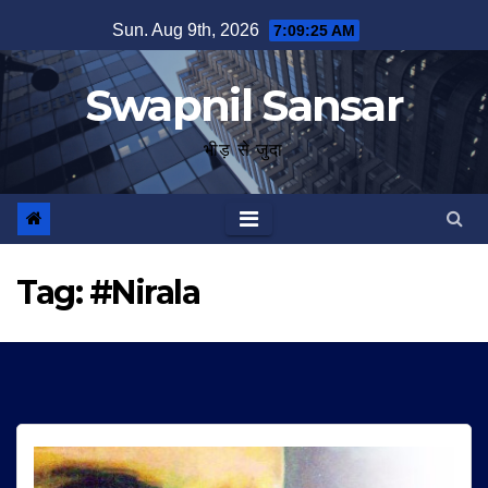
Skip
Sun. Aug 9th, 2026
7:09:26 AM
to
content
Swapnil Sansar
भीड़ से जुदा
Tag:
#Nirala