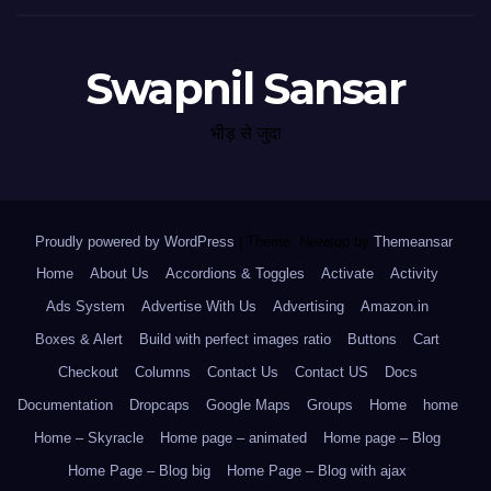
Swapnil Sansar
भीड़ से जुदा
Proudly powered by WordPress
|
Theme: Newsup by
Themeansar
.
Home
About Us
Accordions & Toggles
Activate
Activity
Ads System
Advertise With Us
Advertising
Amazon.in
Boxes & Alert
Build with perfect images ratio
Buttons
Cart
Checkout
Columns
Contact Us
Contact US
Docs
Documentation
Dropcaps
Google Maps
Groups
Home
home
Home – Skyracle
Home page – animated
Home page – Blog
Home Page – Blog big
Home Page – Blog with ajax