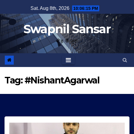
Skip
Sat. Aug 8th, 2026
10:06:15 PM
to
content
Swapnil Sansar
भीड़ से जुदा
Tag:
#NishantAgarwal