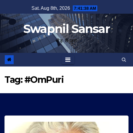
Skip
Sat. Aug 8th, 2026
7:41:39 AM
to
content
Swapnil Sansar
भीड़ से जुदा
Tag:
#OmPuri