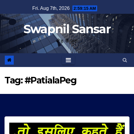
Skip
Fri. Aug 7th, 2026
2:59:16 AM
to
content
Swapnil Sansar
भीड़ से जुदा
Tag:
#PatialaPeg