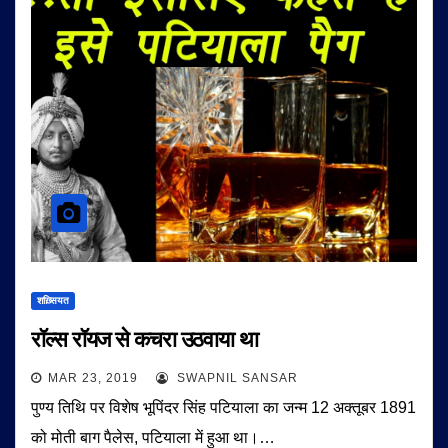
शख़्सियत
रॉल्स रॉयज से कचरा उठवाया था
MAR 23, 2019
SWAPNIL SANSAR
पुण्य तिथि पर विशेष भूपिंदर सिंह पटियाला का जन्म 12 अक्तूबर 1891
को मोती बाग पैलेस, पटियाला में हुआ था।…