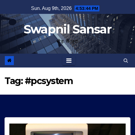
Skip
Sun. Aug 9th, 2026
4:53:44 PM
to
content
Swapnil Sansar
भीड़ से जुदा
Tag:
#pcsystem