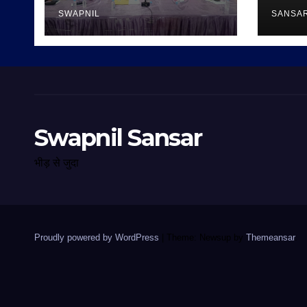
SWAPNIL
SANSA
Swapnil Sansar
भीड़ से जुदा
Proudly powered by WordPress
|
Theme: Newsup by
Themeansar
.