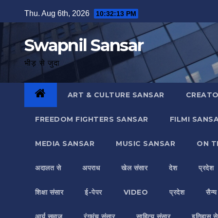
Skip
Thu. Aug 6th, 2026
10:32:13 PM
to
content
Swapnil Sansar
भीड़ से जुदा
ART & CULTURE SANSAR
CREATO
FREEDOM FIGHTERS SANSAR
FILMI SANS
MEDIA SANSAR
MUSIC SANSAR
ON T
अदालत से
अपराध
खेल संसार
देश
प्रदेश
शिक्षा संसार
ई-पेपर
VIDEO
प्रदेश
सैन्
आर्य समाज
रंगमंच संसार
साहित्य संसार
इतिहास से