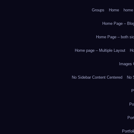
Groups
Home
home
Home Page – Blog
Home Page – both side
Home page – Multiple Layout
Ho
Images 
No Sidebar Content Centered
No S
P
Po
Por
Portfo