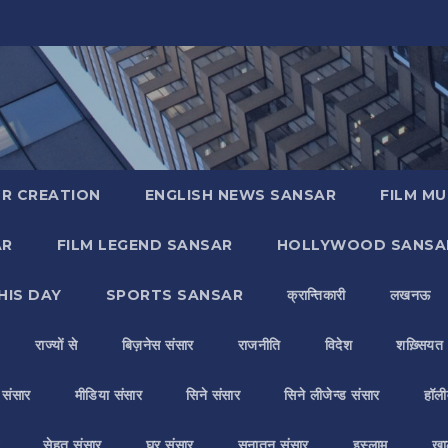
R CREATION
ENGLISH NEWS SANSAR
FILM MU
AR
FILM LEGEND SANSAR
HOLLYWOOD SANSA
HIS DAY
SPORTS SANSAR
क्रान्तिकारी
लखनऊ
राज्यों से
बिज़नेस संसार
राजनीति
विदेश
शख़्सियत
य संसार
मीडिया संसार
सिने संसार
सिने लीजेन्ड संसार
हॉली
सेहत संसार
घर संसार
सनातन संसार
इस्लाम
ख़ा