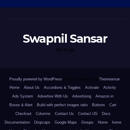
Swapnil Sansar
भीड़ से जुदा
Proudly powered by WordPress
|
Theme: Newsup by
Themeansar
.
Home
About Us
Accordions & Toggles
Activate
Activity
Ads System
Advertise With Us
Advertising
Amazon.in
Boxes & Alert
Build with perfect images ratio
Buttons
Cart
Checkout
Columns
Contact Us
Contact US
Docs
Documentation
Dropcaps
Google Maps
Groups
Home
home