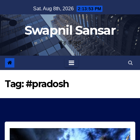
Skip
Sat. Aug 8th, 2026
2:13:53 PM
to
content
Swapnil Sansar
भीड़ से जुदा
Tag:
#pradosh