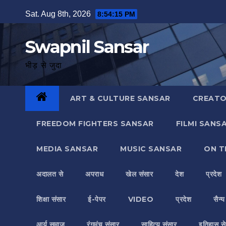
Skip
Sat. Aug 8th, 2026
8:54:15 PM
to
content
Swapnil Sansar
भीड़ से जुदा
ART & CULTURE SANSAR
CREATO
FREEDOM FIGHTERS SANSAR
FILMI SANS
MEDIA SANSAR
MUSIC SANSAR
ON T
अदालत से
अपराध
खेल संसार
देश
प्रदेश
शिक्षा संसार
ई-पेपर
VIDEO
प्रदेश
सैन्
आर्य समाज
रंगमंच संसार
साहित्य संसार
इतिहास से