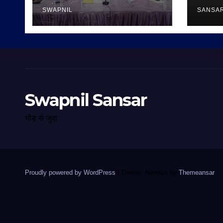
SWAPNIL
SANSA
Swapnil Sansar
भीड़ से जुदा
Proudly powered by WordPress
|
Theme: Newsup by
Themeansar
.