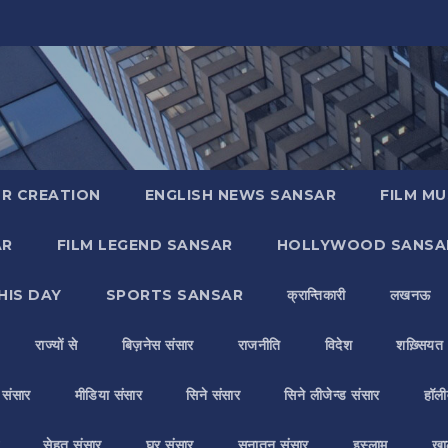
R CREATION
ENGLISH NEWS SANSAR
FILM MU
AR
FILM LEGEND SANSAR
HOLLYWOOD SANSA
HIS DAY
SPORTS SANSAR
क्रान्तिकारी
लखनऊ
राज्यों से
बिज़नेस संसार
राजनीति
विदेश
शख़्सियत
य संसार
मीडिया संसार
सिने संसार
सिने लीजेन्ड संसार
हॉली
सेहत संसार
घर संसार
सनातन संसार
इस्लाम
ख़ा