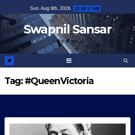
Skip
Sun. Aug 9th, 2026
12:18:18 AM
to
content
Swapnil Sansar
भीड़ से जुदा
Tag:
#QueenVictoria