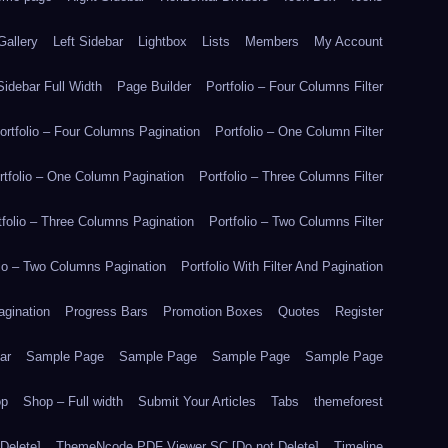
Gallery
Left Sidebar
Lightbox
Lists
Members
My Account
idebar Full Width
Page Builder
Portfolio – Four Columns Filter
ortfolio – Four Columns Pagination
Portfolio – One Column Filter
rtfolio – One Column Pagination
Portfolio – Three Columns Filter
tfolio – Three Columns Pagination
Portfolio – Two Columns Filter
lio – Two Columns Pagination
Portfolio With Filter And Pagination
agination
Progress Bars
Promotion Boxes
Quotes
Register
ar
Sample Page
Sample Page
Sample Page
Sample Page
op
Shop – Full width
Submit Your Articles
Tabs
themeforest
Delete]
ThemeNcode PDF Viewer SC [Do not Delete]
Timeline