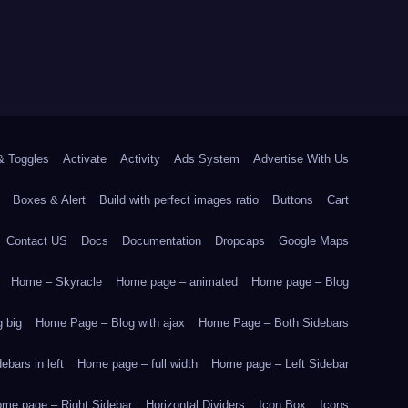
& Toggles
Activate
Activity
Ads System
Advertise With Us
Boxes & Alert
Build with perfect images ratio
Buttons
Cart
Contact US
Docs
Documentation
Dropcaps
Google Maps
Home – Skyracle
Home page – animated
Home page – Blog
 big
Home Page – Blog with ajax
Home Page – Both Sidebars
bars in left
Home page – full width
Home page – Left Sidebar
me page – Right Sidebar
Horizontal Dividers
Icon Box
Icons