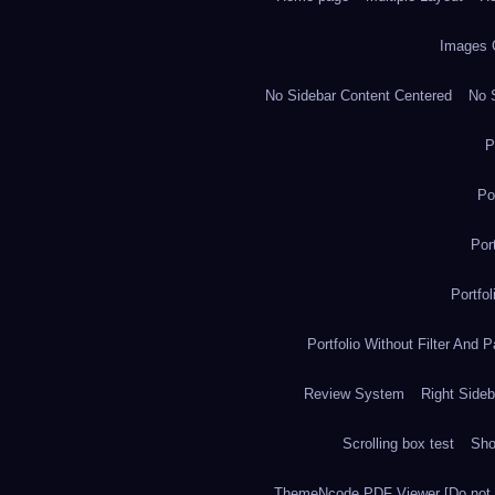
Images 
No Sidebar Content Centered
No S
P
Po
Por
Portfo
Portfolio Without Filter And P
Review System
Right Sideb
Scrolling box test
Sh
ThemeNcode PDF Viewer [Do not 