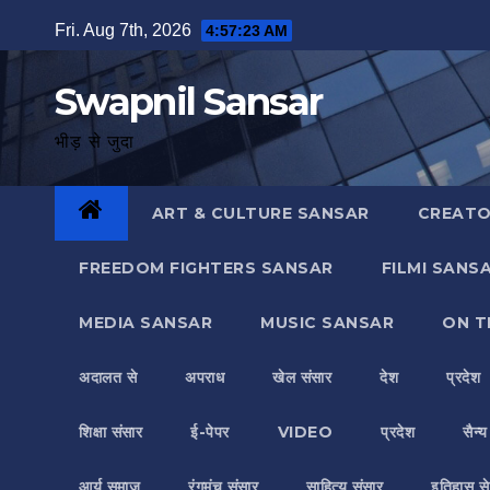
Skip
Fri. Aug 7th, 2026
4:57:24 AM
to
content
Swapnil Sansar
भीड़ से जुदा
ART & CULTURE SANSAR
CREATO
FREEDOM FIGHTERS SANSAR
FILMI SANS
MEDIA SANSAR
MUSIC SANSAR
ON T
अदालत से
अपराध
खेल संसार
देश
प्रदेश
शिक्षा संसार
ई-पेपर
VIDEO
प्रदेश
सैन्
आर्य समाज
रंगमंच संसार
साहित्य संसार
इतिहास से