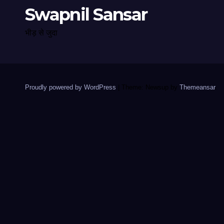
Swapnil Sansar
भीड़ से जुदा
Proudly powered by WordPress
|
Theme: Newsup by
Themeansar
.