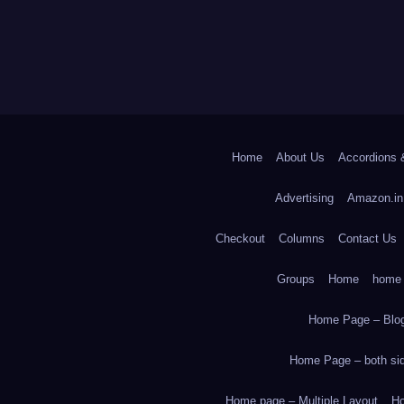
Home
About Us
Accordions 
Advertising
Amazon.in
Checkout
Columns
Contact Us
Groups
Home
home
Home Page – Blog
Home Page – both side
Home page – Multiple Layout
Ho