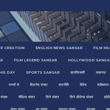
R CREATION
ENGLISH NEWS SANSAR
FILM MU
AR
FILM LEGEND SANSAR
HOLLYWOOD SANSA
HIS DAY
SPORTS SANSAR
क्रान्तिकारी
लखनऊ
राज्यों से
बिज़नेस संसार
राजनीति
विदेश
शख़्सियत
य संसार
मीडिया संसार
सिने संसार
सिने लीजेन्ड संसार
हॉली
सेहत संसार
घर संसार
सनातन संसार
इस्लाम
ख़ा