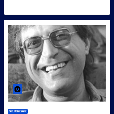
सिने लीजेन्ड संसार