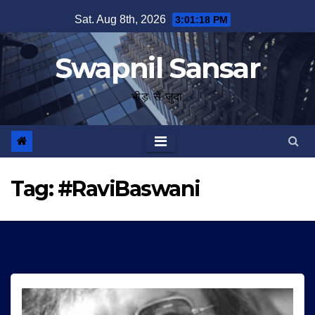
Skip
Sat. Aug 8th, 2026
3:01:18 PM
to
content
Swapnil Sansar
भीड़ से जुदा
Tag:
#RaviBaswani