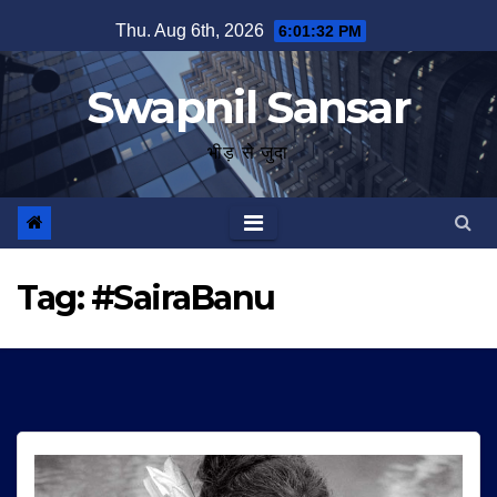
Skip
Thu. Aug 6th, 2026
6:01:33 PM
to
content
Swapnil Sansar
भीड़ से जुदा
Tag:
#SairaBanu