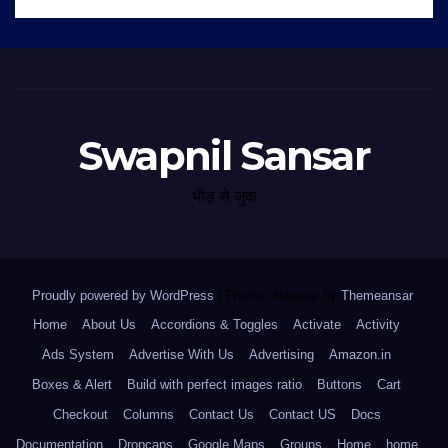
Swapnil Sansar
भीड़ से जुदा
Proudly powered by WordPress
|
Theme: Newsup by
Themeansar
.
Home
About Us
Accordions & Toggles
Activate
Activity
Ads System
Advertise With Us
Advertising
Amazon.in
Boxes & Alert
Build with perfect images ratio
Buttons
Cart
Checkout
Columns
Contact Us
Contact US
Docs
Documentation
Dropcaps
Google Maps
Groups
Home
home