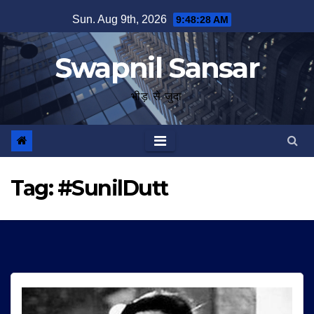
Skip
Sun. Aug 9th, 2026
9:48:28 AM
to
content
Swapnil Sansar
भीड़ से जुदा
Tag:
#SunilDutt