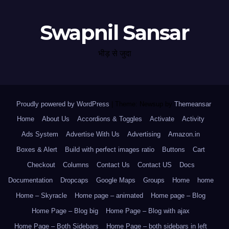
Swapnil Sansar
भीड़ से जुदा
Proudly powered by WordPress
|
Theme: Newsup by
Themeansar
.
Home
About Us
Accordions & Toggles
Activate
Activity
Ads System
Advertise With Us
Advertising
Amazon.in
Boxes & Alert
Build with perfect images ratio
Buttons
Cart
Checkout
Columns
Contact Us
Contact US
Docs
Documentation
Dropcaps
Google Maps
Groups
Home
home
Home – Skyracle
Home page – animated
Home page – Blog
Home Page – Blog big
Home Page – Blog with ajax
Home Page – Both Sidebars
Home Page – both sidebars in left