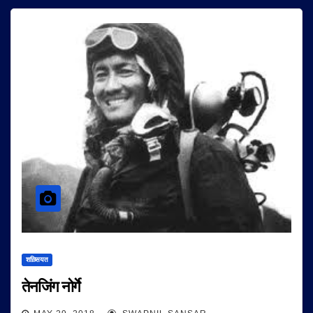
शख़्सियत
तेनजिंग नोर्गे