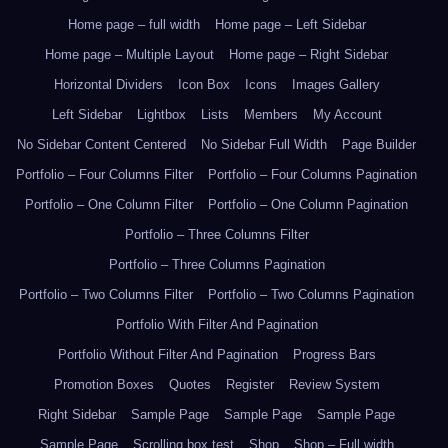
Home page – full width
Home page – Left Sidebar
Home page – Multiple Layout
Home page – Right Sidebar
Horizontal Dividers
Icon Box
Icons
Images Gallery
Left Sidebar
Lightbox
Lists
Members
My Account
No Sidebar Content Centered
No Sidebar Full Width
Page Builder
Portfolio – Four Columns Filter
Portfolio – Four Columns Pagination
Portfolio – One Column Filter
Portfolio – One Column Pagination
Portfolio – Three Columns Filter
Portfolio – Three Columns Pagination
Portfolio – Two Columns Filter
Portfolio – Two Columns Pagination
Portfolio With Filter And Pagination
Portfolio Without Filter And Pagination
Progress Bars
Promotion Boxes
Quotes
Register
Review System
Right Sidebar
Sample Page
Sample Page
Sample Page
Sample Page
Scrolling box test
Shop
Shop – Full width