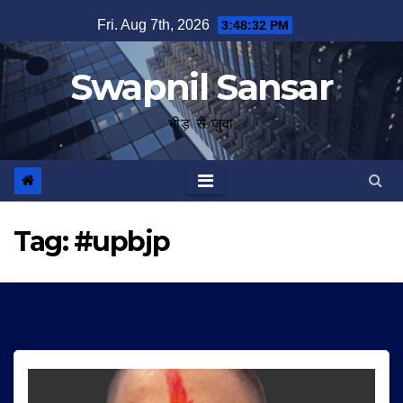
Skip
Fri. Aug 7th, 2026
3:48:32 PM
to
content
Swapnil Sansar
भीड़ से जुदा
Tag:
#upbjp