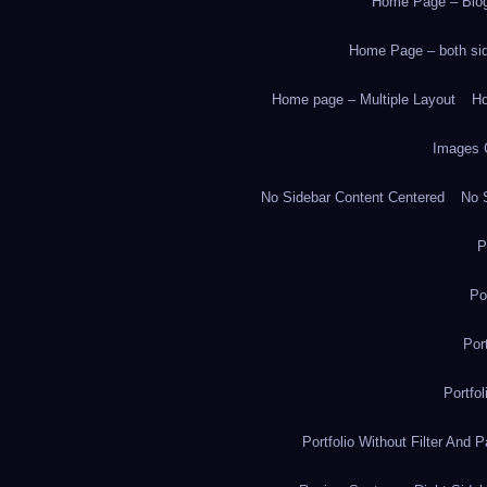
Home Page – Blog
Home Page – both side
Home page – Multiple Layout
Ho
Images 
No Sidebar Content Centered
No S
P
Po
Por
Portfo
Portfolio Without Filter And P