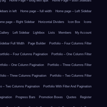
 big
Home Page – Blog with ajax
Home Page – Both Sidebars
bars in left
Home page – full width
Home page – Left Sidebar
me page – Right Sidebar
Horizontal Dividers
Icon Box
Icons
Gallery
Left Sidebar
Lightbox
Lists
Members
My Account
idebar Full Width
Page Builder
Portfolio – Four Columns Filter
ortfolio – Four Columns Pagination
Portfolio – One Column Filter
rtfolio – One Column Pagination
Portfolio – Three Columns Filter
tfolio – Three Columns Pagination
Portfolio – Two Columns Filter
lio – Two Columns Pagination
Portfolio With Filter And Pagination
agination
Progress Bars
Promotion Boxes
Quotes
Register