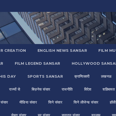
R CREATION
ENGLISH NEWS SANSAR
FILM MU
AR
FILM LEGEND SANSAR
HOLLYWOOD SANSA
HIS DAY
SPORTS SANSAR
क्रान्तिकारी
लखनऊ
राज्यों से
बिज़नेस संसार
राजनीति
विदेश
शख़्सियत
य संसार
मीडिया संसार
सिने संसार
सिने लीजेन्ड संसार
हॉली
सेहत संसार
घर संसार
सनातन संसार
इस्लाम
ख़ा