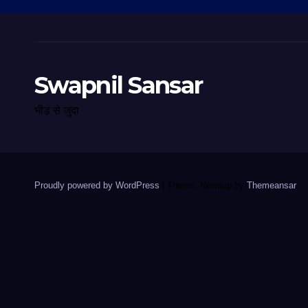
Swapnil Sansar
भीड़ से जुदा
Proudly powered by WordPress
|
Theme: Newsup by
Themeansar
.