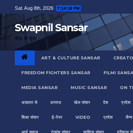
Skip
Sat. Aug 8th, 2026
7:14:19 PM
to
content
Swapnil Sansar
भीड़ से जुदा
ART & CULTURE SANSAR
CREATO
FREEDOM FIGHTERS SANSAR
FILMI SANS
MEDIA SANSAR
MUSIC SANSAR
ON T
अदालत से
अपराध
खेल संसार
देश
प्रदेश
शिक्षा संसार
ई-पेपर
VIDEO
प्रदेश
सैन्
आर्य समाज
रंगमंच संसार
साहित्य संसार
इतिहास से