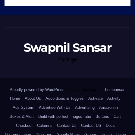
Swapnil Sansar
भीड़ से जुदा
Proudly powered by WordPress
|
Theme: Newsup by
Themeansar
.
Home
About Us
Accordions & Toggles
Activate
Activity
Ads System
Advertise With Us
Advertising
Amazon.in
Boxes & Alert
Build with perfect images ratio
Buttons
Cart
Checkout
Columns
Contact Us
Contact US
Docs
Documentation
Dropcaps
Google Maps
Groups
Home
home