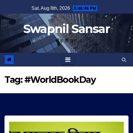
Skip
Sat. Aug 8th, 2026
5:46:47 PM
to
content
Swapnil Sansar
भीड़ से जुदा
Tag:
#WorldBookDay