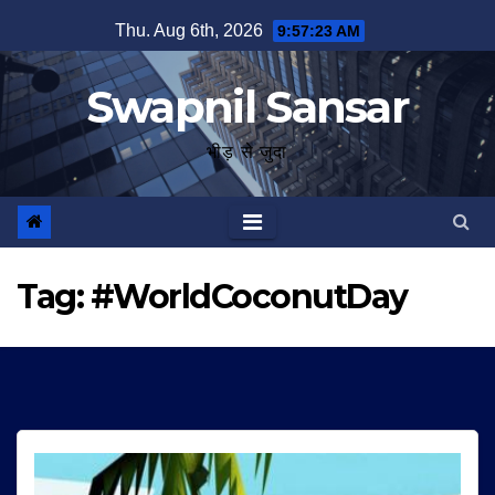
Skip
Thu. Aug 6th, 2026
9:57:23 AM
to
content
Swapnil Sansar
भीड़ से जुदा
Tag:
#WorldCoconutDay