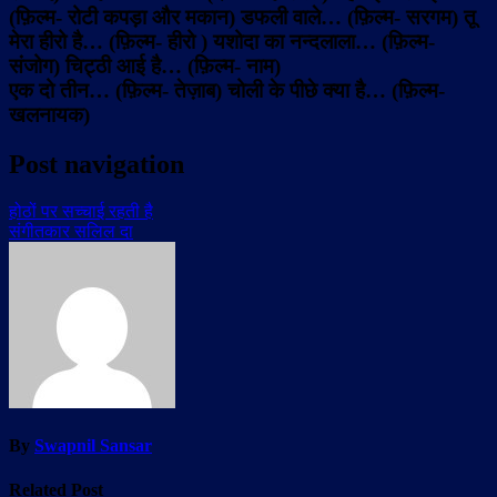
(फ़िल्म- रोटी कपड़ा और मकान) डफली वाले… (फ़िल्म- सरगम) तू
मेरा हीरो है… (फ़िल्म- हीरो ) यशोदा का नन्दलाला… (फ़िल्म-
संजोग) चिट्ठी आई है… (फ़िल्म- नाम)
एक दो तीन… (फ़िल्म- तेज़ाब) चोली के पीछे क्या है… (फ़िल्म-
खलनायक)
Post navigation
होठों पर सच्चाई रहती है
संगीतकार सलिल दा
By
Swapnil Sansar
Related Post