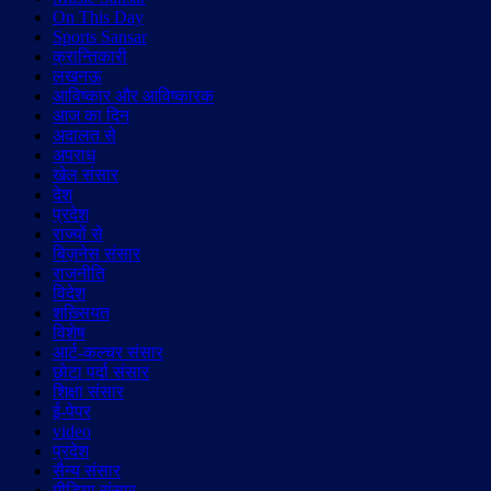
On This Day
Sports Sansar
क्रान्तिकारी
लखनऊ
आविष्कार और आविष्कारक
आज का दिन
अदालत से
अपराध
खेल संसार
देश
प्रदेश
राज्यों से
बिज़नेस संसार
राजनीति
विदेश
शख़्सियत
विशेष
आर्ट-कल्चर संसार
छोटा पर्दा संसार
शिक्षा संसार
ई-पेपर
video
प्रदेश
सैन्य संसार
मीडिया संसार