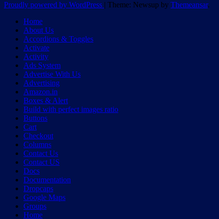
Proudly powered by WordPress
|
Theme: Newsup by
Themeansar
.
Home
About Us
Accordions & Toggles
Activate
Activity
Ads System
Advertise With Us
Advertising
Amazon.in
Boxes & Alert
Build with perfect images ratio
Buttons
Cart
Checkout
Columns
Contact Us
Contact US
Docs
Documentation
Dropcaps
Google Maps
Groups
Home