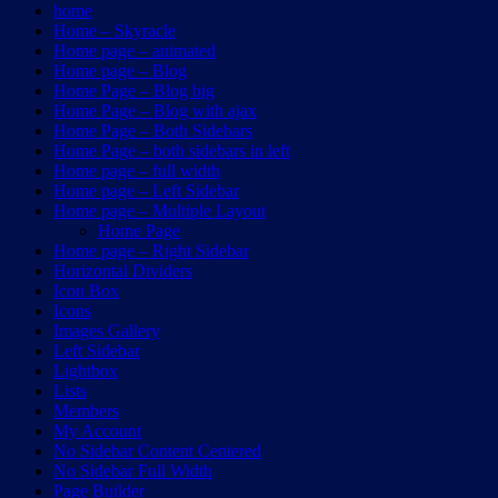
home
Home – Skyracle
Home page – animated
Home page – Blog
Home Page – Blog big
Home Page – Blog with ajax
Home Page – Both Sidebars
Home Page – both sidebars in left
Home page – full width
Home page – Left Sidebar
Home page – Multiple Layout
Home Page
Home page – Right Sidebar
Horizontal Dividers
Icon Box
Icons
Images Gallery
Left Sidebar
Lightbox
Lists
Members
My Account
No Sidebar Content Centered
No Sidebar Full Width
Page Builder