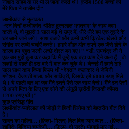
नौशाद साहब के घर भी ले जाया करते थे। क़रीब 1500 बच्चों को
मेरे पिता ने तालीम दी”
लक्ष्मीकांत से मुलाकात
“उन दिनों लक्ष्मीकांत ‘पंडित हुस्नलाल भगतराम’ के साथ काम
करते थे, वो मुझसे 3 साल बड़े थे उम्र में, धीरे धीरे हम एक दूसरे के
घर आने जाने लगे। साथ बजाते और कभी कभी क्रिकेट खेलते और
संगीत पर लम्बी चर्चाएँ करते। हमारे शौक़ और सपने एक जैसे होने के
कारण हम बहुत जल्दी अच्छे दोस्त बन गए।” “सी. रामचंद्र जी ने
एक बार मुझे बुला कर कहा कि मैं तुम्हें एक बड़ा काम देने वाला हूँ। वो
लक्ष्मी से पहले ही इस बारे में बात कर चुके थे। चेन्नई में हमने ढ़ाई
साल साथ काम किया फ़िल्म थी “देवता” कलाकार थे जेमिनी
गणेशन, वैजयंती माला, और सावित्री, जिसके हमें 6000 रुपए मिले
थे। ये पहली बार था जब मैंने इतने पैसे एक साथ देखे। मैंने इन पैसों
से अपने पिता के लिए एक सोने की अंगूठी ख़रीदी जिसकी कीमत
1200 रुपए थी।”
कुछ प्रसिद्ध गीत
लक्ष्मीकांत-प्यारेलाल की जोड़ी ने हिन्दी सिनेमा को बेहतरीन गीत दिये
हैं।
सावन का महीना… (फ़िल्म- मिलन) दिल विल प्यार व्यार… (फ़िल्म-
शागिर्द) बिन्दिया चमकेगी… (फ़िल्म- दो रास्ते) मंहगाई मार गई…