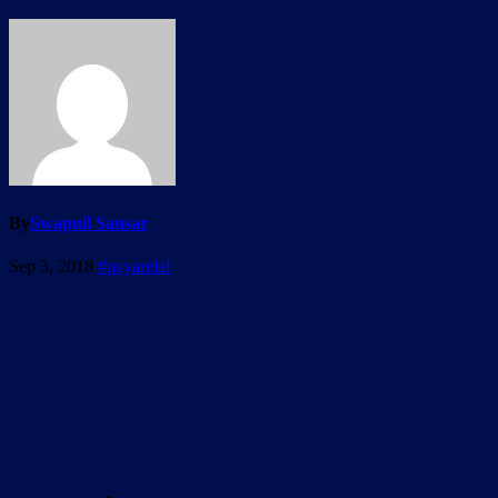
By
Swapnil Sansar
Sep 3, 2018
#payarelal