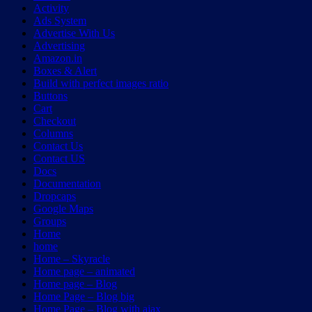
Activity
Ads System
Advertise With Us
Advertising
Amazon.in
Boxes & Alert
Build with perfect images ratio
Buttons
Cart
Checkout
Columns
Contact Us
Contact US
Docs
Documentation
Dropcaps
Google Maps
Groups
Home
home
Home – Skyracle
Home page – animated
Home page – Blog
Home Page – Blog big
Home Page – Blog with ajax