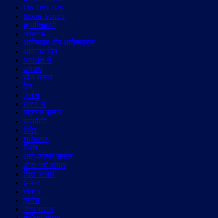
On This Day
Sports Sansar
क्रान्तिकारी
लखनऊ
आविष्कार और आविष्कारक
आज का दिन
अदालत से
अपराध
खेल संसार
देश
प्रदेश
राज्यों से
बिज़नेस संसार
राजनीति
विदेश
शख़्सियत
विशेष
आर्ट-कल्चर संसार
छोटा पर्दा संसार
शिक्षा संसार
ई-पेपर
video
प्रदेश
सैन्य संसार
मीडिया संसार