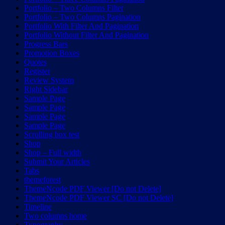
Portfolio – Two Columns Filter
Portfolio – Two Columns Pagination
Portfolio With Filter And Pagination
Portfolio Without Filter And Pagination
Progress Bars
Promotion Boxes
Quotes
Register
Review System
Right Sidebar
Sample Page
Sample Page
Sample Page
Sample Page
Scrolling box test
Shop
Shop – Full width
Submit Your Articles
Tabs
themeforest
ThemeNcode PDF Viewer [Do not Delete]
ThemeNcode PDF Viewer SC [Do not Delete]
Timeline
Two columns home
Typography