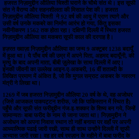
हजरत निज़ामुद्दीन औलिया चिश्ती घराने के चौथे संत थे। इस सूफी
संत ने वैराग्य और सहनशीलता की मिसाल पेश की। हजरत
निज़ामुद्दीन औलिया चिश्ती ने 92 वर्ष की आयु में प्राण त्यागे और
उसी वर्ष उनके मकबरे का निर्माण आरंभ हो गया, किंतु इसका
नवीनीकरण 1562 तक होता रहा। दक्षिणी दिल्ली में स्थित हजरत
निज़ामुद्दीन औलिया का मकबरा सूफी काल की दरगाह है।
हज़रत ख्वाज़ा निज़ामुद्दीन औलिया का जन्म 9 अक्टूबर 1238 बदायूँ
में हुआ था। ये पाँच वर्ष की उम्र में अपने पिता, अहमद बदायूँनी, की
मॄत्यु के बाद अपनी माता, बीबी ज़ुलेखा के साथ दिल्ली में आए।
इनकी जीवनी का उल्लेख आइन-ए-अकबरी, 16 वीं शताब्दी के
लिखित प्रमाण में अंकित है, जो कि मुगल सम्राट अकबर के नवरत्न
मंत्री ने लिखा था।
1269 में जब हजरत निज़ामुद्दीन औलिया 20 वर्ष के थे, वह अजोधर
(जिसे आजकल पाकपट्टन शरीफ, जो कि पाकिस्तान में स्थित है)
पहुँचे और सूफी संत फरीद्दुद्दीन गंज-इ-शक्कर के शिष्य बन गये, जिन्हें
सामान्यतः बाबा फरीद के नाम से जाना जाता था। निज़ामुद्दीन ने
अजोधन को अपना निवास स्थान तो नहीं बनाया पर वहाँ पर अपनी
आध्यात्मिक पढाई जारी रखी, साथ ही साथ उन्होंने दिल्ली में सूफी
अभ्यास जारी रखा। वह हर वर्ष रमज़ान के महीने में बाबा फरीद के