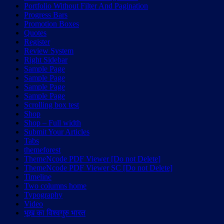
Portfolio Without Filter And Pagination
Progress Bars
Promotion Boxes
Quotes
Register
Review System
Right Sidebar
Sample Page
Sample Page
Sample Page
Sample Page
Scrolling box test
Shop
Shop – Full width
Submit Your Articles
Tabs
themeforest
ThemeNcode PDF Viewer [Do not Delete]
ThemeNcode PDF Viewer SC [Do not Delete]
Timeline
Two columns home
Typography
Video
भूख का विश्वगुरु भारत