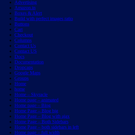
Advertising
Amazon.in
Boxes & Alert
Build with perfect images ratio
Buttons
Cart
Checkout
Columns
Contact Us
Contact US
Docs
Documentation
Dropcaps
Google Maps
Groups
Home
home
Home – Skyracle
Home page – animated
Home page – Blog
Home Page – Blog big
Home Page – Blog with ajax
Home Page – Both Sidebars
Home Page – both sidebars in left
Home page – full width