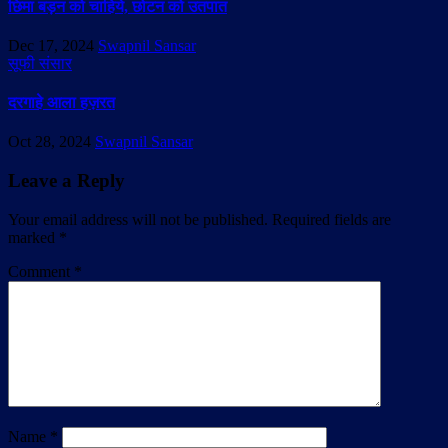
छिमा बड़न को चाहिये, छोटन को उतपात
Dec 17, 2024
Swapnil Sansar
सूफी संसार
दरगाहे आला हज़रत
Oct 28, 2024
Swapnil Sansar
Leave a Reply
Your email address will not be published.
Required fields are
marked
*
Comment
*
Name
*