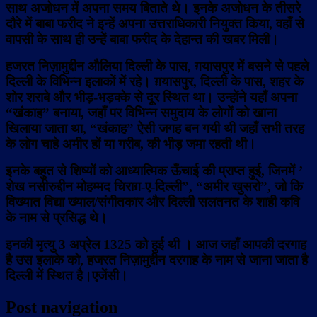
साथ अजोधन में अपना समय बिताते थे। इनके अजोधन के तीसरे
दौरे में बाबा फरीद ने इन्हें अपना उत्तराधिकारी नियुक्त किया, वहाँ से
वापसी के साथ ही उन्हें बाबा फरीद के देहान्त की खबर मिली।
हजरत निज़ामुद्दीन औलिया दिल्ली के पास, ग़यासपुर में बसने से पहले
दिल्ली के विभिन्न इलाकों में रहे। ग़यासपुर, दिल्ली के पास, शहर के
शोर शराबे और भीड़-भड़क्के से दूर स्थित था। उन्होंने यहाँ अपना
“खंकाह” बनाया, जहाँ पर विभिन्न समुदाय के लोगों को खाना
खिलाया जाता था, “खंकाह” ऐसी जगह बन गयी थी जहाँ सभी तरह
के लोग चाहे अमीर हों या गरीब, की भीड़ जमा रहती थी।
इनके बहुत से शिष्यों को आध्यात्मिक ऊँचाई की प्राप्त हुई, जिनमें ’
शेख नसीरुद्दीन मोहम्मद चिराग़-ए-दिल्ली”, “अमीर खुसरो”, जो कि
विख्यात विद्या ख्याल/संगीतकार और दिल्ली सलतनत के शाही कवि
के नाम से प्रसिद्ध थे।
इनकी मृत्यु 3 अप्रेल 1325 को हुई थी । आज जहाँ आपकी दरगाह
है उस इलाके को, हजरत निज़ामुद्दीन दरगाह के नाम से जाना जाता है
दिल्ली में स्थित है।एजेंसी।
Post navigation