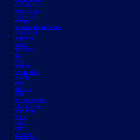
On This Day
Sports Sansar
क्रान्तिकारी
लखनऊ
आविष्कार और आविष्कारक
आज का दिन
अदालत से
अपराध
खेल संसार
देश
प्रदेश
राज्यों से
बिज़नेस संसार
राजनीति
विदेश
शख़्सियत
विशेष
आर्ट-कल्चर संसार
छोटा पर्दा संसार
शिक्षा संसार
ई-पेपर
video
प्रदेश
सैन्य संसार
मीडिया संसार