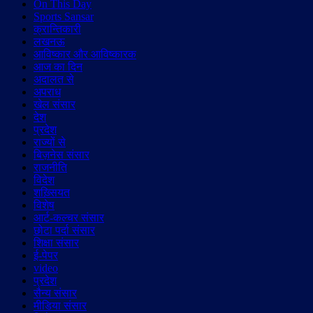
On This Day
Sports Sansar
क्रान्तिकारी
लखनऊ
आविष्कार और आविष्कारक
आज का दिन
अदालत से
अपराध
खेल संसार
देश
प्रदेश
राज्यों से
बिज़नेस संसार
राजनीति
विदेश
शख़्सियत
विशेष
आर्ट-कल्चर संसार
छोटा पर्दा संसार
शिक्षा संसार
ई-पेपर
video
प्रदेश
सैन्य संसार
मीडिया संसार