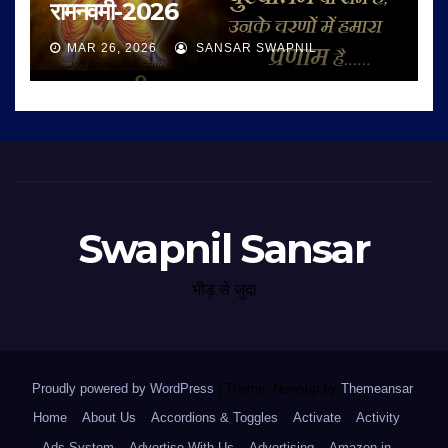
रामनवमी-2026
MAR 26, 2026
SANSAR SWAPNIL
Swapnil Sansar
भीड़ से जुदा
Proudly powered by WordPress
|
Theme: Newsup by
Themeansar
.
Home
About Us
Accordions & Toggles
Activate
Activity
Ads System
Advertise With Us
Advertising
Amazon.in