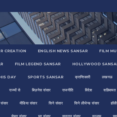
R CREATION
ENGLISH NEWS SANSAR
FILM MU
AR
FILM LEGEND SANSAR
HOLLYWOOD SANSA
HIS DAY
SPORTS SANSAR
क्रान्तिकारी
लखनऊ
राज्यों से
बिज़नेस संसार
राजनीति
विदेश
शख़्सियत
य संसार
मीडिया संसार
सिने संसार
सिने लीजेन्ड संसार
हॉली
सेहत संसार
घर संसार
सनातन संसार
इस्लाम
ख़ा