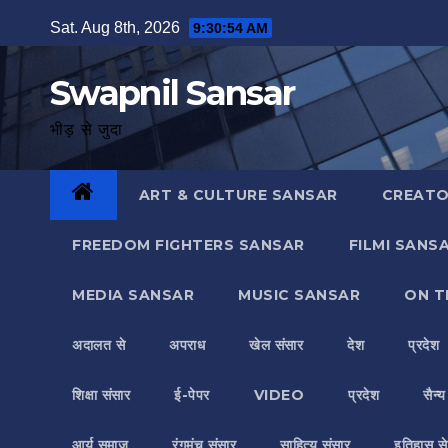
Skip
Sat. Aug 8th, 2026
9:30:55 AM
to
content
Swapnil Sansar
भीड़ से जुदा
ART & CULTURE SANSAR
CREATO
FREEDOM FIGHTERS SANSAR
FILMI SANS
MEDIA SANSAR
MUSIC SANSAR
ON T
अदालत से
अपराध
खेल संसार
देश
प्रदेश
शिक्षा संसार
ई-पेपर
VIDEO
प्रदेश
सैन्
आर्य समाज
रंगमंच संसार
साहित्य संसार
इतिहास से