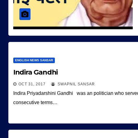
ENGLISH NEWS SANSAR
Indira Gandhi
OCT 31, 2017
SWAPNIL SANSAR
Indira Priyadarshini Gandhi was an politician who served a
consecutive terms…