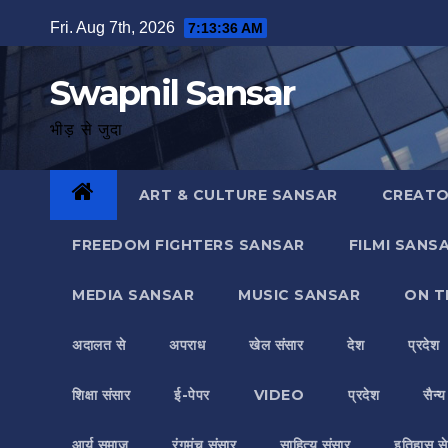
Skip
Fri. Aug 7th, 2026
7:13:37 AM
to
content
Swapnil Sansar
भीड़ से जुदा
ART & CULTURE SANSAR
CREATO
FREEDOM FIGHTERS SANSAR
FILMI SANS
MEDIA SANSAR
MUSIC SANSAR
ON T
अदालत से
अपराध
खेल संसार
देश
प्रदेश
शिक्षा संसार
ई-पेपर
VIDEO
प्रदेश
सैन्
आर्य समाज
रंगमंच संसार
साहित्य संसार
इतिहास से