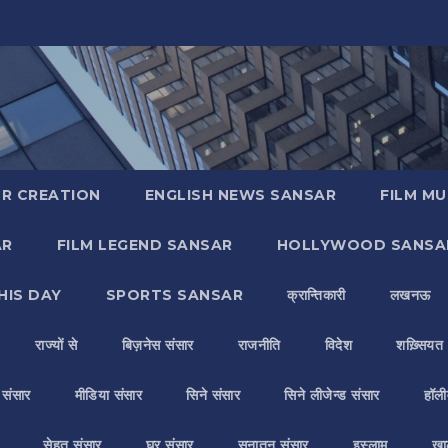
R CREATION
ENGLISH NEWS SANSAR
FILM MU
AR
FILM LEGEND SANSAR
HOLLYWOOD SANSA
HIS DAY
SPORTS SANSAR
क्रान्तिकारी
लखनऊ
राज्यों से
बिज़नेस संसार
राजनीति
विदेश
शख़्सियत
य संसार
मीडिया संसार
सिने संसार
सिने लीजेन्ड संसार
हॉली
सेहत संसार
घर संसार
सनातन संसार
इस्लाम
ख़ा