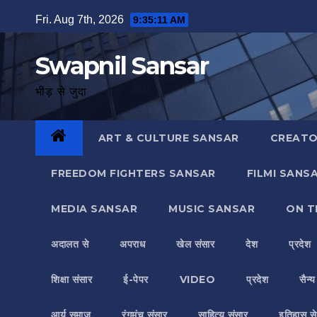
Skip
Fri. Aug 7th, 2026
9:35:12 AM
to
content
Swapnil Sansar
भीड़ से जुदा
ART & CULTURE SANSAR
CREATO
FREEDOM FIGHTERS SANSAR
FILMI SANS
MEDIA SANSAR
MUSIC SANSAR
ON T
अदालत से
अपराध
खेल संसार
देश
प्रदेश
शिक्षा संसार
ई-पेपर
VIDEO
प्रदेश
सैन्
आर्य समाज
रंगमंच संसार
साहित्य संसार
इतिहास से