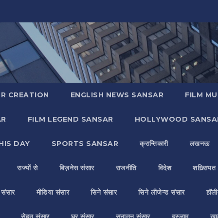
R CREATION
ENGLISH NEWS SANSAR
FILM MU
AR
FILM LEGEND SANSAR
HOLLYWOOD SANSA
HIS DAY
SPORTS SANSAR
क्रान्तिकारी
लखनऊ
राज्यों से
बिज़नेस संसार
राजनीति
विदेश
शख़्सियत
य संसार
मीडिया संसार
सिने संसार
सिने लीजेन्ड संसार
हॉली
सेहत संसार
घर संसार
सनातन संसार
इस्लाम
ख़ा