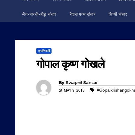
जैन-पारसी-बौद्ध संसार
रैदास पन्थ संसार
सिन्धी संसार
क्रान्तिकारी
गोपाल कृष्ण गोखले
By
Swapnil Sansar
#Gopalkrishangokh
MAY 9, 2018