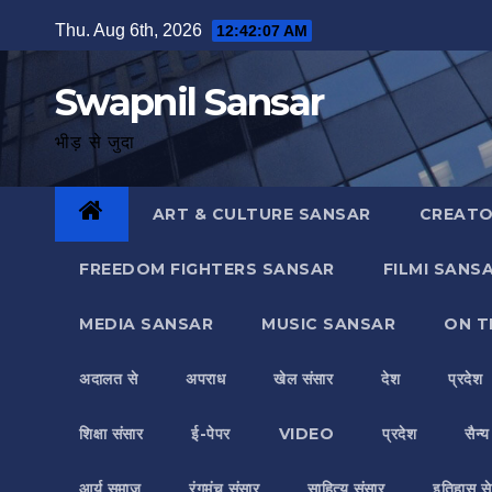
Skip
Thu. Aug 6th, 2026
12:42:08 AM
to
content
Swapnil Sansar
भीड़ से जुदा
ART & CULTURE SANSAR
CREATO
FREEDOM FIGHTERS SANSAR
FILMI SANS
MEDIA SANSAR
MUSIC SANSAR
ON T
अदालत से
अपराध
खेल संसार
देश
प्रदेश
शिक्षा संसार
ई-पेपर
VIDEO
प्रदेश
सैन्
आर्य समाज
रंगमंच संसार
साहित्य संसार
इतिहास से