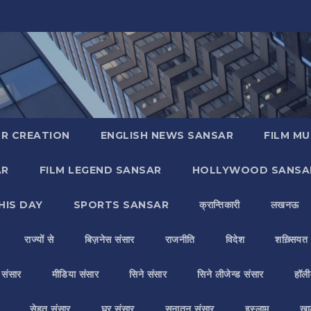
R CREATION
ENGLISH NEWS SANSAR
FILM MU
AR
FILM LEGEND SANSAR
HOLLYWOOD SANSA
HIS DAY
SPORTS SANSAR
क्रान्तिकारी
लखनऊ
राज्यों से
बिज़नेस संसार
राजनीति
विदेश
शख़्सियत
य संसार
मीडिया संसार
सिने संसार
सिने लीजेन्ड संसार
हॉली
सेहत संसार
घर संसार
सनातन संसार
इस्लाम
ख़ा