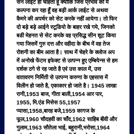
सन लाईट ही चाहता हूँ क्योंकि जिस प्रभाव की मैं
कल्पना कर रहा हूँ वह बड़ी आर्क लाईट से अथवा
कैमरे की अपर्चर को सेट करके नहीं आयेगा। तो फिर
दो बड़े बड़े आईने स्टूडियो के बाहर रखे गये, जिनको
बडी मेहनत से सेट करके वह प्रसिद्ध सीन शूट किया
गया जिसमें गुरु दत्त और वहीदा के बीच में वह तेज
रोशनी का बीम आता है। साथ में चेहरे के क्लोज अप
में अनोखे फेंटम इफेक्ट से उत्पन्न हुए एम्बियेन्स से हम
दर्शक ठगे से रह जाते है एवं उस काल में, उस
वातावरण निर्मिती से उत्पन्न करुणा के एहसास में
विलीन हो जाते है, एकाकार हो जाते है। 1945 लाखा
रानी,1953 बाज, गीता बाली,1954 आर पार,
1955, मि.एंड मिसेस 55,1957
प्यासा,1958,बारह बजे,1959 कागज के
फूल,1960 चौदहवी का चाँद,1962 साहिब बीवी और
गुलाम,1963 सौतेला भाई, बहुरानी,भरोसा,1964