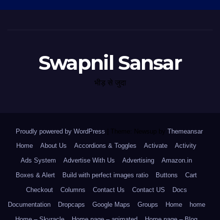
Swapnil Sansar
भीड़ से जुदा
Proudly powered by WordPress
|
Theme: Newsup by
Themeansar
.
Home
About Us
Accordions & Toggles
Activate
Activity
Ads System
Advertise With Us
Advertising
Amazon.in
Boxes & Alert
Build with perfect images ratio
Buttons
Cart
Checkout
Columns
Contact Us
Contact US
Docs
Documentation
Dropcaps
Google Maps
Groups
Home
home
Home – Skyracle
Home page – animated
Home page – Blog