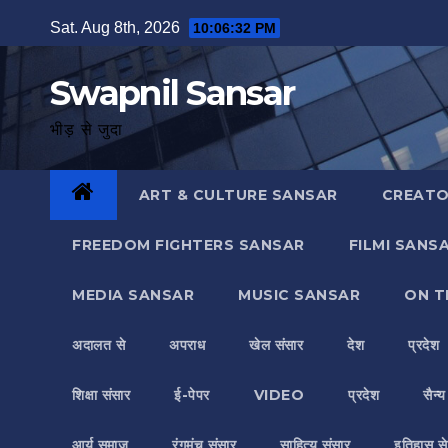
Skip
Sat. Aug 8th, 2026
10:06:34 PM
to
content
Swapnil Sansar
भीड़ से जुदा
ART & CULTURE SANSAR
CREATO
FREEDOM FIGHTERS SANSAR
FILMI SANS
MEDIA SANSAR
MUSIC SANSAR
ON T
अदालत से
अपराध
खेल संसार
देश
प्रदेश
शिक्षा संसार
ई-पेपर
VIDEO
प्रदेश
सैन्
आर्य समाज
रंगमंच संसार
साहित्य संसार
इतिहास से