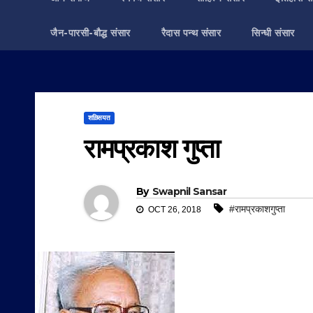
जैन-पारसी-बौद्ध संसार
रैदास पन्थ संसार
सिन्धी संसार
शख़्सियत
रामप्रकाश गुप्ता
By
Swapnil Sansar
#रामप्रकाशगुप्ता
OCT 26, 2018