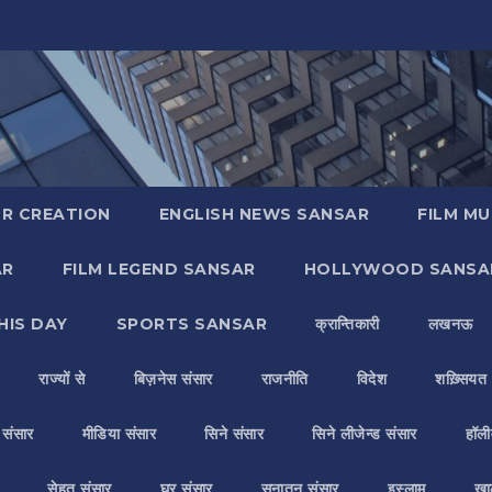
R CREATION
ENGLISH NEWS SANSAR
FILM MU
AR
FILM LEGEND SANSAR
HOLLYWOOD SANSA
HIS DAY
SPORTS SANSAR
क्रान्तिकारी
लखनऊ
राज्यों से
बिज़नेस संसार
राजनीति
विदेश
शख़्सियत
य संसार
मीडिया संसार
सिने संसार
सिने लीजेन्ड संसार
हॉली
सेहत संसार
घर संसार
सनातन संसार
इस्लाम
ख़ा