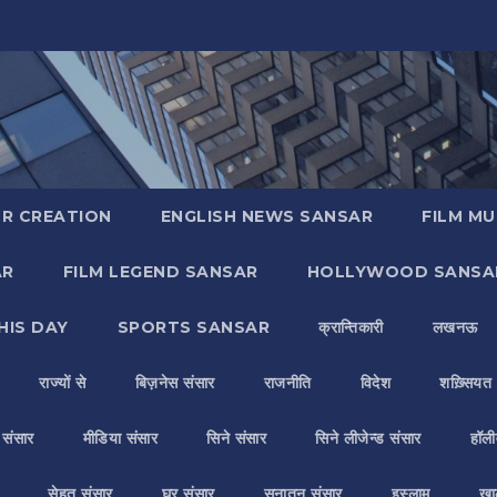
R CREATION
ENGLISH NEWS SANSAR
FILM MU
AR
FILM LEGEND SANSAR
HOLLYWOOD SANSA
HIS DAY
SPORTS SANSAR
क्रान्तिकारी
लखनऊ
राज्यों से
बिज़नेस संसार
राजनीति
विदेश
शख़्सियत
य संसार
मीडिया संसार
सिने संसार
सिने लीजेन्ड संसार
हॉली
सेहत संसार
घर संसार
सनातन संसार
इस्लाम
ख़ा