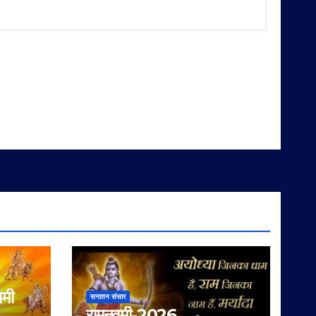
वमी
सनातन संसार
रामनवमी-2026