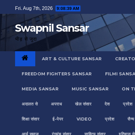
Skip
Fri. Aug 7th, 2026
9:08:40 AM
to
content
Swapnil Sansar
भीड़ से जुदा
ART & CULTURE SANSAR
CREATO
FREEDOM FIGHTERS SANSAR
FILMI SANS
MEDIA SANSAR
MUSIC SANSAR
ON T
अदालत से
अपराध
खेल संसार
देश
प्रदेश
शिक्षा संसार
ई-पेपर
VIDEO
प्रदेश
सैन्
आर्य समाज
रंगमंच संसार
साहित्य संसार
इतिहास से