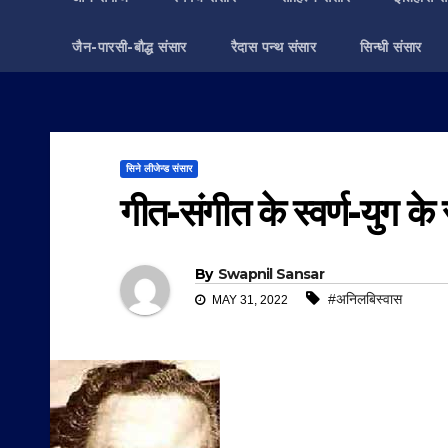
जैन-पारसी-बौद्ध संसार
रैदास पन्थ संसार
सिन्धी संसार
सिने लीजेन्ड संसार
गीत-संगीत के स्वर्ण-युग के स
By
Swapnil Sansar
#अनिलबिस्वास
MAY 31, 2022