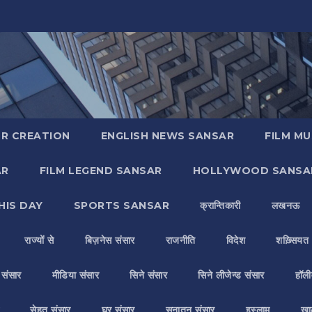
R CREATION
ENGLISH NEWS SANSAR
FILM MU
AR
FILM LEGEND SANSAR
HOLLYWOOD SANSA
HIS DAY
SPORTS SANSAR
क्रान्तिकारी
लखनऊ
राज्यों से
बिज़नेस संसार
राजनीति
विदेश
शख़्सियत
य संसार
मीडिया संसार
सिने संसार
सिने लीजेन्ड संसार
हॉली
सेहत संसार
घर संसार
सनातन संसार
इस्लाम
ख़ा