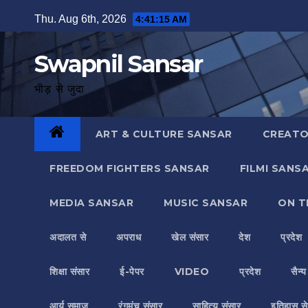
Skip
Thu. Aug 6th, 2026
4:41:17 AM
to
content
Swapnil Sansar
भीड़ से जुदा
ART & CULTURE SANSAR
CREATO
FREEDOM FIGHTERS SANSAR
FILMI SANS
MEDIA SANSAR
MUSIC SANSAR
ON T
अदालत से
अपराध
खेल संसार
देश
प्रदेश
शिक्षा संसार
ई-पेपर
VIDEO
प्रदेश
सैन्
आर्य समाज
रंगमंच संसार
साहित्य संसार
इतिहास से