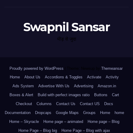
Swapnil Sansar
भीड़ से जुदा
Proudly powered by WordPress
|
Theme: Newsup by
Themeansar
.
Home
About Us
Accordions & Toggles
Activate
Activity
Ads System
Advertise With Us
Advertising
Amazon.in
Boxes & Alert
Build with perfect images ratio
Buttons
Cart
Checkout
Columns
Contact Us
Contact US
Docs
Documentation
Dropcaps
Google Maps
Groups
Home
home
Home – Skyracle
Home page – animated
Home page – Blog
Home Page – Blog big
Home Page – Blog with ajax