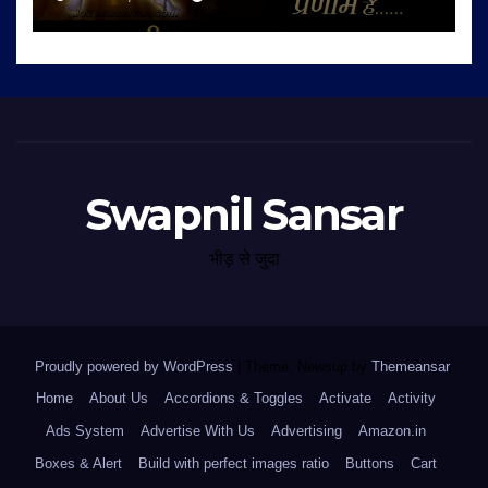
Swapnil Sansar
भीड़ से जुदा
Proudly powered by WordPress
|
Theme: Newsup by
Themeansar
.
Home
About Us
Accordions & Toggles
Activate
Activity
Ads System
Advertise With Us
Advertising
Amazon.in
Boxes & Alert
Build with perfect images ratio
Buttons
Cart