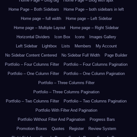
Home Page – Blog big
Home Page – Blog with ajax
Home Page – Both Sidebars
Home Page – both sidebars in left
Home page – full width
Home page – Left Sidebar
Home page – Multiple Layout
Home page – Right Sidebar
Horizontal Dividers
Icon Box
Icons
Images Gallery
Left Sidebar
Lightbox
Lists
Members
My Account
No Sidebar Content Centered
No Sidebar Full Width
Page Builder
Portfolio – Four Columns Filter
Portfolio – Four Columns Pagination
Portfolio – One Column Filter
Portfolio – One Column Pagination
Portfolio – Three Columns Filter
Portfolio – Three Columns Pagination
Portfolio – Two Columns Filter
Portfolio – Two Columns Pagination
Portfolio With Filter And Pagination
Portfolio Without Filter And Pagination
Progress Bars
Promotion Boxes
Quotes
Register
Review System