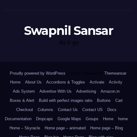
Swapnil Sansar
भीड़ से जुदा
Proudly powered by WordPress
|
Theme: Newsup by
Themeansar
.
Home
About Us
Accordions & Toggles
Activate
Activity
Ads System
Advertise With Us
Advertising
Amazon.in
Boxes & Alert
Build with perfect images ratio
Buttons
Cart
Checkout
Columns
Contact Us
Contact US
Docs
Documentation
Dropcaps
Google Maps
Groups
Home
home
Home – Skyracle
Home page – animated
Home page – Blog