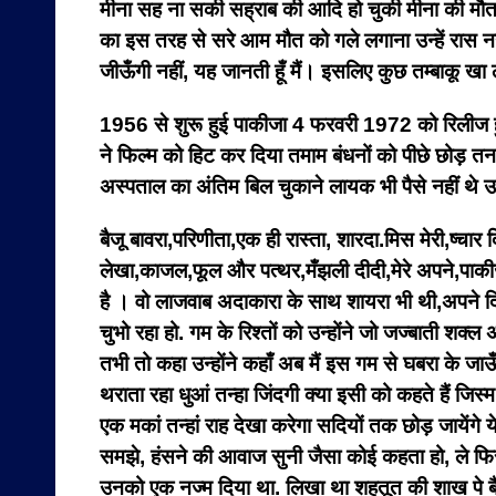
मीना सह ना सकी सह्राब की आदि हो चुकी मीना की मौत
का इस तरह से सरे आम मौत को गले लगाना उन्हें रास 
जीऊँगी नहीं, यह जानती हूँ मैं। इसलिए कुछ तम्बाकू खा
1956 से शुरू हुई पाकीजा 4 फरवरी 1972 को रिलीज ह
ने फिल्म को हिट कर दिया तमाम बंधनों को पीछे छोड़ तनह
अस्पताल का अंतिम बिल चुकाने लायक भी पैसे नहीं थे
बैजू बावरा,परिणीता,एक ही रास्ता, शारदा.मिस मेरी,ष्चा
लेखा,काजल,फूल और पत्थर,मँझली दीदी,मेरे अपने,पाकीजा 
है । वो लाजवाब अदाकारा के साथ शायरा भी थी,अपने दिली
चुभो रहा हो. गम के रिश्तों को उन्होंने जो जज्बाती श
तभी तो कहा उन्होंने कहाँ अब मैं इस गम से घबरा के जाऊँ
थराता रहा धुआं तन्हा जिंदगी क्या इसी को कहते हैं जिस्
एक मकां तन्हां राह देखा करेगा सदियों तक छोड़ जायेंग
समझे, हंसने की आवाज सुनी जैसा कोई कहता हो, ले फिर
उनको एक नज्म दिया था. लिखा था शहतूत की शाख पे बैठी 