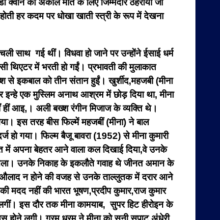
जेडी क्वीन की अकाल मौत के लिए जिम्मेदार ठहराया जा
 होती हर कदम पर धोखा खाती स्त्री के रूप में देखना
चली साथ गई थीं। विधवा हो जाने पर उन्होंने ईसाई धर्म
सी थिएटर में भरती हो गईं। प्रभावती की मुलाकात
श से इकबाल को तीन संतान हुईं। खुर्शीद,महजबी (मीना
र इन्हे एक मुस्लिम अनाथ आश्रम में छोड़ दिया था, मीना
ाईयाँ हीं आइ,। अली बख्श रंगीन मिजाज के व्यक्ति थे।
या। इस तरह बीस फिल्में महजबीं (मीना) ने बाल
र्ज हो गया। फिल्म बैजू बावरा (1952) से मीना कुमारी
त में अपना बेहतर आने वाला कल दिखाई दिया,वे उनके
 मिला। उनके निकाह के इकलौते गवाह थे जीनत अमान के
ाद न होने की वजह से उनके ताल्लुतक में दरार आने
ी मदद नहीं की भारत भूषण,प्रदीप कुमार,राज कुमार
ने लगीं। इस दौर तक मीना कामयाब, सुपर हिट हीरोइन के
हसूस होने लगी। गरम धरम ने मीना को सूनी सपाट अंधेरी