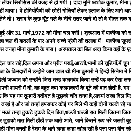
 लीवर सिरोसिस की वजह से हो गयी । दादा मुनि अशोक कुमार, मीना 
नहीं आया। वे होमियोपैथी की छोटी गोलियाँ लेकर इलाज के लिए आगे 
 लेने दो। शराब के कुछ घूँट गले के नीचे उतर जाने दो तो वे भीतर तक 
ुई और 31 मार्च,1972 को मीना चल बसी। शुरूआत में पाकीजा को खास
ा चल दी बादलों के पार अपने सच्चे प्रेमी की तलाश में। पाकीजा सुपर
 उस तनहा मीना कुमारी के पास। अस्पताल का बिल अदा किया वहाँ के 
र दिल चार राहें,दिल अपना और प्रीत पराई,आरती,भाभी की चूडियाँ,मैं चुप
के किरदारों में उन्होंने जान डाल थी,मीना कुमारी ने हिन्दी सिनेमा
 जज्बात को उन्होंने जिस तरह कलमबंद किया उन्हें पढ़ कर ऐसा लगता है
क्ल अपनी शायरी में दी, वह बहुत कम कलमकारों के बूते की बात होती है
 कि यह गम तुम्हारी वदीयत है मुझको चाँद तन्हा है,आस्मां तन्हा दिल मि
म तन्हां है और जां तन्हां हमसफर कोई गर मिले भी कही दोनों चलते रहे 
े ये मकां तन्हा टुकडे टुकडे दिन बिता,धज्जी धज्जी रात मिली जितना 
 तुझको मात मिली होंठों तक आते आते, जाने कितने रूप भरे जलती बुझ
मीना बुनती है रेशम के धागे लम्हा लम्हा खोल रही है पत्ता पत्ता बी