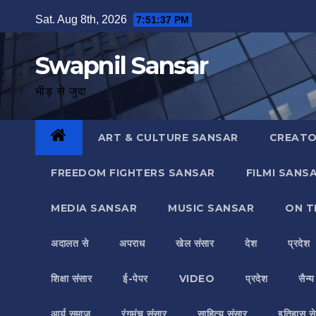
Skip
Sat. Aug 8th, 2026
7:51:38 PM
to
content
Swapnil Sansar
भीड़ से जुदा
ART & CULTURE SANSAR
CREATO
FREEDOM FIGHTERS SANSAR
FILMI SANS
MEDIA SANSAR
MUSIC SANSAR
ON T
अदालत से
अपराध
खेल संसार
देश
प्रदेश
शिक्षा संसार
ई-पेपर
VIDEO
प्रदेश
सैन्
आर्य समाज
रंगमंच संसार
साहित्य संसार
इतिहास से