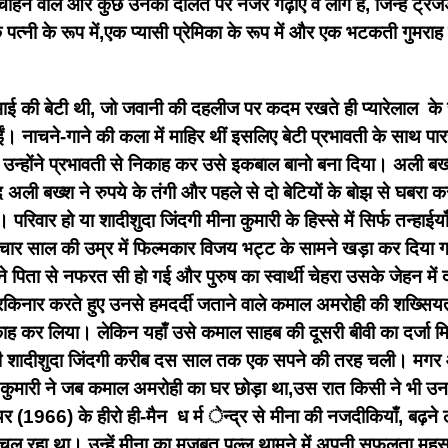
 चाहने वाले और कुछ उनकी दौलत पर नजर गढ़ाए वे लोग हैं, जिन्हें ट्रे
पत्नी के रूप में,एक प्यासी प्रेमिका के रूप में और एक भटकती गुमराह
टे भाई की बेटी थी, जो जवानी की दहलीज पर कदम रखते ही प्यारेलाल के 
 नाचने-गाने की कला में माहिर थीं इसलिए बेटी प्रभावती के साथ पार
उन्होंने प्रभावती से निकाह कर उसे इकबाल बानो बना दिया। अली बख्
 अली बख्श ने रुपये के तंगी और पहले से दो बेटियों के बोझ से घबरा क
। परिवार हो या शादीशुदा जिंदगी मीना कुमारी के हिस्से में सिर्फ तन्ह
 चार साल की उम्र में फिल्मकार विजय भट्ट के सामने खड़ा कर दिया ग
 पिता से नफरत सी हो गई और पुरुष का स्वार्थी चेहरा उसके जेहन में द
रकिनार करते हुए उनसे हमदर्दी जताने वाले कमाल अमरोही की शख्सिय
काह कर लिया। लेकिन यहाँ उसे कमाल साहब की दूसरी बीवी का दर्जा
 शादीशुदा जिंदगी करीब दस साल तक एक सपने की तरह चली। मगर औल
 कुमारी ने जब कमाल अमरोही का घर छोड़ा था,उस रात किसी ने भी उनक
र (1966) के हीरो ही-मैन
ध र्म ेन्द्र से मीना की नजदीकियाँ, बढ़
डोल चल रहा था। उन्हें मीना का मजबूत पल्लू थामने में अपनी सफलता म