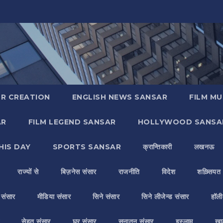
R CREATION
ENGLISH NEWS SANSAR
FILM MU
AR
FILM LEGEND SANSAR
HOLLYWOOD SANSA
HIS DAY
SPORTS SANSAR
क्रान्तिकारी
लखनऊ
राज्यों से
बिज़नेस संसार
राजनीति
विदेश
शख़्सियत
य संसार
मीडिया संसार
सिने संसार
सिने लीजेन्ड संसार
हॉली
सेहत संसार
घर संसार
सनातन संसार
इस्लाम
ख़ा